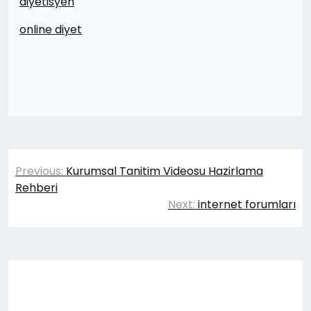
diyetisyen
online diyet
Yazı
Previous:
Kurumsal Tanitim Videosu Hazirlama
gezinmesi
Rehberi
Next:
internet forumları