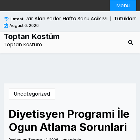
Skip
Menu
to
content
Bilgisayar Alan Yerler Hafta Sonu Acik Mi |
Tutuklama K
Latest
August 6, 2026
Toptan Kostüm
Toptan Kostüm
Uncategorized
Diyetisyen Programi İle
Ogun Atlama Sorunlari
Posted on
Temmuz 1, 2026
by
admin