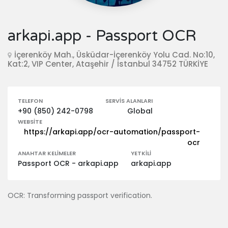
arkapi.app - Passport OCR
İçerenköy Mah., Üsküdar-İçerenköy Yolu Cad. No:10,
Kat:2, VIP Center, Ataşehir / İstanbul 34752 TÜRKİYE
TELEFON
SERVIS ALANLARI
+90 (850) 242-0798
Global
WEBSITE
https://arkapi.app/ocr-automation/passport-
ocr
ANAHTAR KELIMELER
YETKILI
Passport OCR - arkapi.app
arkapi.app
OCR: Transforming passport verification.