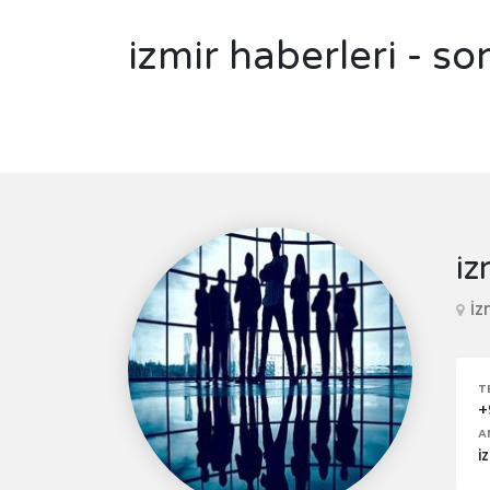
izmir haberleri - 
iz
İz
T
+
A
i