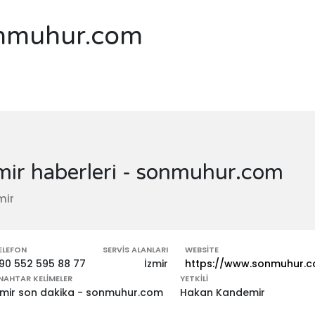
sonmuhur.com
mir haberleri - sonmuhur.com
mir
ELEFON
SERVIS ALANLARI
WEBSITE
90 552 595 88 77
İzmir
https://www.sonmuhur.
NAHTAR KELIMELER
YETKILI
zmir son dakika - sonmuhur.com
Hakan Kandemir