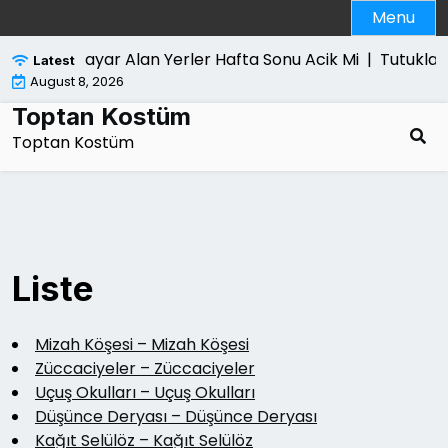
Skip
Menu
to
content
Bilgisayar Alan Yerler Hafta Sonu Acik Mi |
Tutuklama
Latest
August 8, 2026
Toptan Kostüm
Toptan Kostüm
Liste
Mizah Köşesi – Mizah Köşesi
Züccaciyeler – Züccaciyeler
Uçuş Okulları – Uçuş Okulları
Düşünce Deryası – Düşünce Deryası
Kağıt Selülöz – Kağıt Selülöz