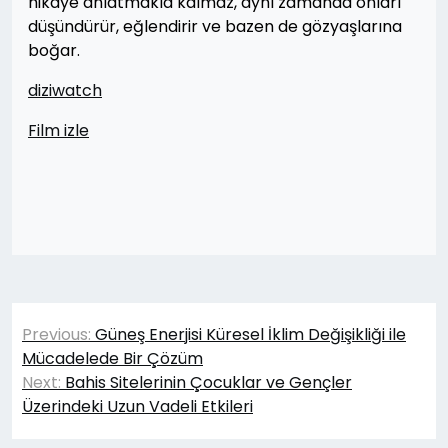
hikaye anlatmakla kalmaz, aynı zamanda onları
düşündürür, eğlendirir ve bazen de gözyaşlarına
boğar.
diziwatch
Film izle
Yazı
Previous:
Güneş Enerjisi Küresel İklim Değişikliği ile
gezinmesi
Mücadelede Bir Çözüm
Next:
Bahis Sitelerinin Çocuklar ve Gençler
Üzerindeki Uzun Vadeli Etkileri