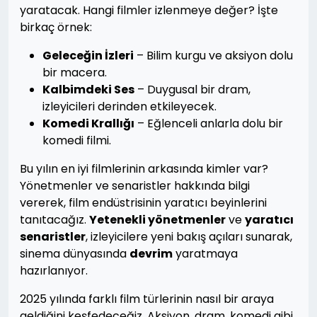
yaratacak. Hangi filmler izlenmeye değer? İşte
birkaç örnek:
Geleceğin İzleri
– Bilim kurgu ve aksiyon dolu
bir macera.
Kalbimdeki Ses
– Duygusal bir dram,
izleyicileri derinden etkileyecek.
Komedi Krallığı
– Eğlenceli anlarla dolu bir
komedi filmi.
Bu yılın en iyi filmlerinin arkasında kimler var?
Yönetmenler ve senaristler hakkında bilgi
vererek, film endüstrisinin yaratıcı beyinlerini
tanıtacağız.
Yetenekli yönetmenler
ve
yaratıcı
senaristler
, izleyicilere yeni bakış açıları sunarak,
sinema dünyasında
devrim
yaratmaya
hazırlanıyor.
2025 yılında farklı film türlerinin nasıl bir araya
geldiğini keşfedeceğiz. Aksiyon, dram, komedi gibi