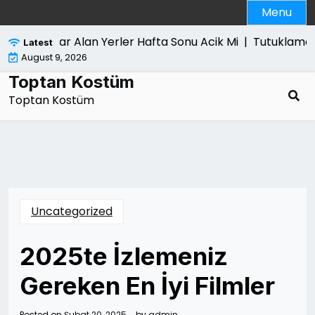
Skip
Menu
to
content
Bilgisayar Alan Yerler Hafta Sonu Acik Mi |
Tutuklama Kar
Latest
August 9, 2026
Toptan Kostüm
Toptan Kostüm
Uncategorized
2025te İzlemeniz
Gereken En İyi Filmler
Posted on
Şubat 20, 2025
by
admin