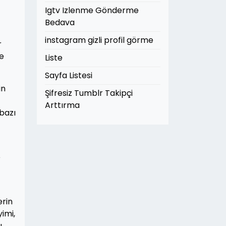
Igtv Izlenme Gönderme
Bedava
instagram gizli profil görme
r
le
Liste
Sayfa Listesi
in
Şifresiz Tumblr Takipçi
Arttırma
bazı
e
erin
imi,
,