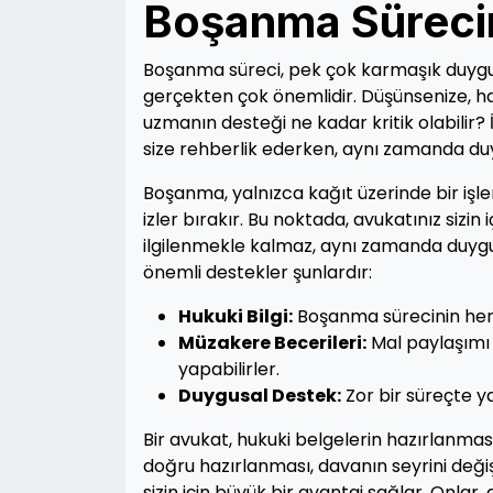
Boşanma Süreci
Boşanma süreci, pek çok karmaşık duygusa
gerçekten çok önemlidir. Düşünsenize, ha
uzmanın desteği ne kadar kritik olabilir? 
size rehberlik ederken, aynı zamanda duyg
Boşanma, yalnızca kağıt üzerinde bir işlem
izler bırakır. Bu noktada, avukatınız sizin
ilgilenmekle kalmaz, aynı zamanda duygus
önemli destekler şunlardır:
Hukuki Bilgi:
Boşanma sürecinin her a
Müzakere Becerileri:
Mal paylaşımı 
yapabilirler.
Duygusal Destek:
Zor bir süreçte yan
Bir avukat, hukuki belgelerin hazırlanma
doğru hazırlanması, davanın seyrini deği
sizin için büyük bir avantaj sağlar. Onlar,