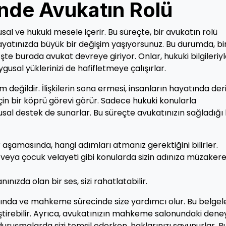
nde Avukatın Rolü
l ve hukuki mesele içerir. Bu süreçte, bir avukatın rolü
yatınızda büyük bir değişim yaşıyorsunuz. Bu durumda, bi
İşte burada avukat devreye giriyor. Onlar, hukuki bilgileriy
usal yüklerinizi de hafifletmeye çalışırlar.
 değildir. İlişkilerin sona ermesi, insanların hayatında der
 için bir köprü görevi görür. Sadece hukuki konularla
al destek de sunarlar. Bu süreçte avukatınızın sağladığı 
şamasında, hangi adımları atmanız gerektiğini bilirler.
veya çocuk velayeti gibi konularda sizin adınıza müzaker
ınızda olan bir ses, sizi rahatlatabilir.
sında ve mahkeme sürecinde size yardımcı olur. Bu belgel
ştirebilir. Ayrıca, avukatınızın mahkeme salonundaki deney
 duruşmalarda sizi temsil ederken, haklarınızı savunurlar. Bu