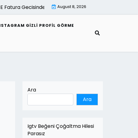
Fatura Gecisinde Uzman Destek Neden Onemlidir |
August 8, 2026
E Fat
NSTAGRAM GIZLI PROFIL GÖRME
Ara
Ara
Igtv Beğeni Çoğaltma Hilesi
Parasız