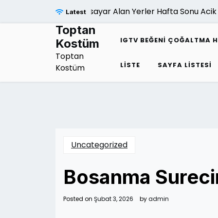
Skip
Bilgisayar Alan Yerler Hafta Sonu Acik M
Latest
to
content
Toptan
IGTV BEĞENI ÇOĞALTMA H
Kostüm
Toptan
LISTE
SAYFA LISTESI
Kostüm
Uncategorized
Bosanma Sureci
Posted on
Şubat 3, 2026
by
admin