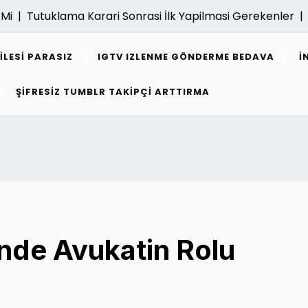
i |
Tutuklama Karari Sonrasi İlk Yapilmasi Gerekenler |
E 
ILESI PARASIZ
IGTV IZLENME GÖNDERME BEDAVA
I
ŞIFRESIZ TUMBLR TAKIPÇI ARTTIRMA
nde Avukatin Rolu