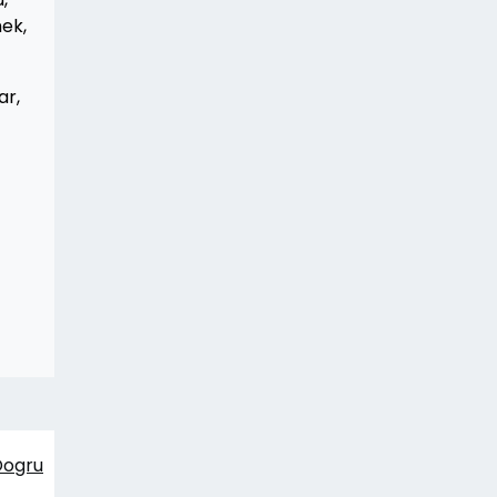
mek,
ar,
Dogru