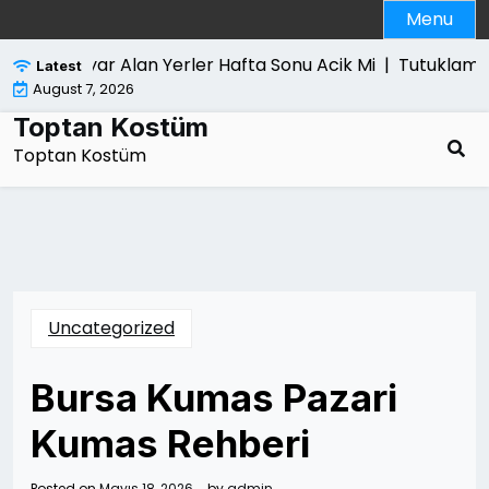
Skip
Menu
to
content
Bilgisayar Alan Yerler Hafta Sonu Acik Mi |
Tutuklama Ka
Latest
August 7, 2026
Toptan Kostüm
Toptan Kostüm
Uncategorized
Bursa Kumas Pazari
Kumas Rehberi
Posted on
Mayıs 18, 2026
by
admin