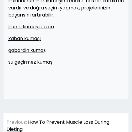
bulundurun. Her kumaşın kendine has bir karakteri
vardır ve doğru seçim yapmak, projelerinizin
başarısını artırabilir.
bursa kumaş pazarı
kaban kumaşı
gabardin kumaş
su geçirmez kumaş
Yazı
Previous:
How To Prevent Muscle Loss During
gezinmesi
Dieting