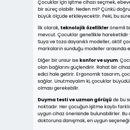
Çocuklar için işitme cihazı seçmek, ebev
bir süreç olabilir. Neden mi? Çünkü doğru 
büyük ölçüde etkileyecektir. Peki, bu sü
İlk olarak,
teknolojik özellikler
önemli bi
mevcut. Çocuklar genellikle hareketlidir v
Suya ve toza dayanıklı modeller, aktif çoc
markaların sunduğu modeller arasında edin
Diğer bir unsur ise
konfor ve uyum
. Çoc
olan bağlarını güçlendirir. Rahat bir ci
edici hale getirir. Ergonomik tasarım, çoc
sağlar. Unutmayalım ki, çocuklar büyüdükç
olması gerekebilir.
Duyma testi ve uzman görüşü
de bu s
noktadır. Her çocuğun işitme kaybı farklı
uygun cihaz önerisinde bulunabilirler. 
doktoruna danışmak, en uygun seçeneği bu