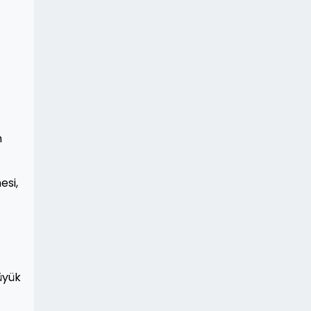
m
esi,
üyük