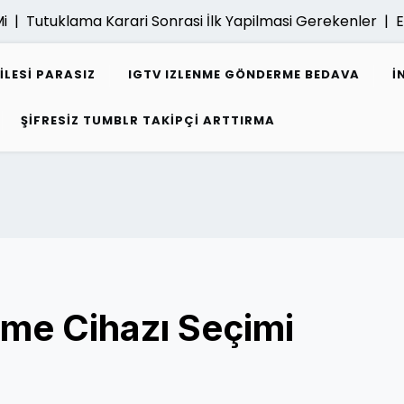
Tutuklama Karari Sonrasi İlk Yapilmasi Gerekenler |
E Fat
ILESI PARASIZ
IGTV IZLENME GÖNDERME BEDAVA
I
ŞIFRESIZ TUMBLR TAKIPÇI ARTTIRMA
itme Cihazı Seçimi