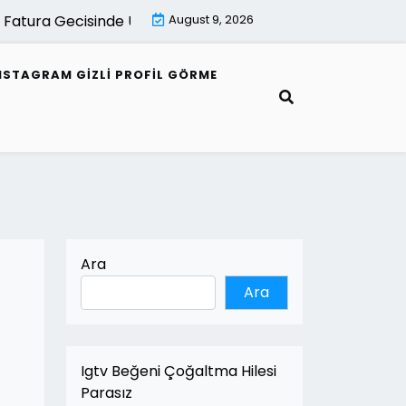
ura Gecisinde Uzman Destek Neden Onemlidir |
August 9, 2026
E Fatura
NSTAGRAM GIZLI PROFIL GÖRME
Ara
Ara
Igtv Beğeni Çoğaltma Hilesi
Parasız