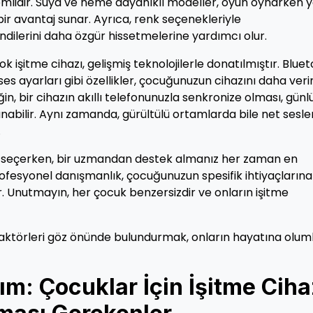
emlidir. Suya ve neme dayanıklı modeller, oyun oynarken 
ir avantaj sunar. Ayrıca, renk seçenekleriyle
kendilerini daha özgür hissetmelerine yardımcı olur.
 işitme cihazı, gelişmiş teknolojilerle donatılmıştır. Blue
 ses ayarları gibi özellikler, çocuğunuzun cihazını daha veri
n, bir cihazın akıllı telefonunuzla senkronize olması, günl
unabilir. Aynı zamanda, gürültülü ortamlarda bile net sesle
.
zı seçerken, bir uzmandan destek almanız her zaman en
 profesyonel danışmanlık, çocuğunuzun spesifik ihtiyaçların
 Unutmayın, her çocuk benzersizdir ve onların işitme
 faktörleri göz önünde bulundurmak, onların hayatına olum
ım: Çocuklar İçin İşitme Ciha