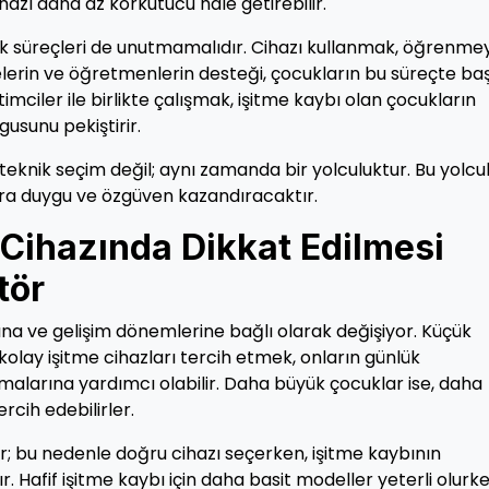
ihazı daha az korkutucu hâle getirebilir.
tek süreçleri de unutmamalıdır. Cihazı kullanmak, öğrenme
lerin ve öğretmenlerin desteği, çocukların bu süreçte baş
imciler ile birlikte çalışmak, işitme kaybı olan çocukların
gusunu pekiştirir.
eknik seçim değil; aynı zamanda bir yolculuktur. Bu yolcul
ara duygu ve özgüven kazandıracaktır.
 Cihazında Dikkat Edilmesi
tör
rına ve gelişim dönemlerine bağlı olarak değişiyor. Küçük
kolay işitme cihazları tercih etmek, onların günlük
malarına yardımcı olabilir. Daha büyük çocuklar ise, daha
ercih edebilirler.
ir; bu nedenle doğru cihazı seçerken, işitme kaybının
. Hafif işitme kaybı için daha basit modeller yeterli olurke