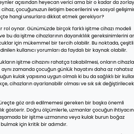
eynler açısından heyecan verici ama bir o kadar da zorlay
cihaz, çocuğunuzun iletişim becerilerini ve sosyal gelişimi
reçte hangi unsurlara dikkat etmek gerekiyor?
r rol oynar. Günümüzde birçok farklı işitme cihazı modeli
e bu da işitme cihazlarının dayanıklılık gereksinimlerini art
uklar için mükemmel bir tercih olabilir. Bu noktada, çeşitli
ilen kullanıcı yorumları da faydalı bir kaynak olabilir.
ukların işitme cihazını rahatça takabilmesi, onların cihazla
haz aynı zamanda çocuğun günlük hayatını daha az rahatsız
uğun kulak yapısına uygun olmalı ki bu da sağlıklı bir kull
e, cihazların ayarlanabilir olması ve sık sık değiştirilecek
üreçte göz ardı edilmemesi gereken bir başka önemli
lık gösterir. Doğru ölçümlerle, uzmanlar çocuğun ihtiyacı
Bu aşamada bir işitme uzmanına veya kulak burun boğaz
lmak için kritik bir adımdır.