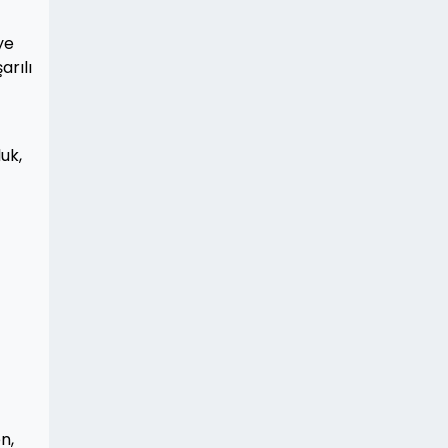
ye
arılı
uk,
n,