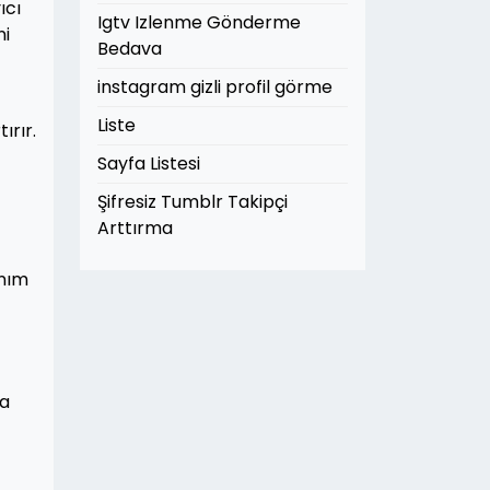
ıcı
Igtv Izlenme Gönderme
ni
Bedava
instagram gizli profil görme
Liste
ırır.
Sayfa Listesi
Şifresiz Tumblr Takipçi
Arttırma
anım
na