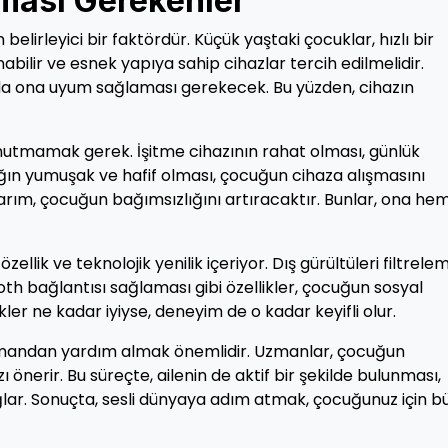
ası Gerekenler
elirleyici bir faktördür. Küçük yaştaki çocuklar, hızlı bir
bilir ve esnek yapıya sahip cihazlar tercih edilmelidir.
da ona uyum sağlaması gerekecek. Bu yüzden, cihazın
nutmamak gerek. İşitme cihazının rahat olması, günlük
ığın yumuşak ve hafif olması, çocuğun cihaza alışmasını
tasarım, çocuğun bağımsızlığını artıracaktır. Bunlar, ona he
ellik ve teknolojik yenilik içeriyor. Dış gürültüleri filtrelem
th bağlantısı sağlaması gibi özellikler, çocuğun sosyal
ikler ne kadar iyiyse, deneyim de o kadar keyifli olur.
uzmandan yardım almak önemlidir. Uzmanlar, çocuğun
ı önerir. Bu süreçte, ailenin de aktif bir şekilde bulunması,
ğlar. Sonuçta, sesli dünyaya adım atmak, çocuğunuz için b