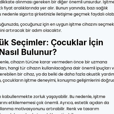
dikkate alınması gereken bir diğer önemli unsurdur. İşitm
klı fiyat aralıklarında yer alır. Bunun yanında, bazı sağlık
bu nedenle sigorta şirketinizle iletişime geçmek faydalı olabil
ğunuzda, çocuğunuz için en uygun işitme cihazını seçmek
ni artıracak bir adım olacaktır.
ük Seçimler: Çocuklar İçin
 Nasıl Bulunur?
nedenle, cihazın türüne karar vermeden önce bir uzmana
rı, hangi tür cihazın kullanılacağına dair önemli ipuçları v
erebilen bir cihaz, ya da belki de daha fazla akustik yardı
, çocukların işitme deneyimi, konuşma gelişimlerini doğr
ını kabullenmekte zorluk yaşayabilir. Bu nedenle, işitme
rını etkilememesi çok önemli. Ayrıca, estetik açıdan da
llanma motivasyonunu artırabilir. Renk ve tasarım