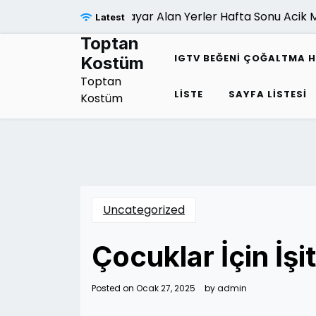
Skip
Bilgisayar Alan Yerler Hafta Sonu Acik Mi |
Latest
to
content
Toptan
IGTV BEĞENI ÇOĞALTMA H
Kostüm
Toptan
LISTE
SAYFA LISTESI
Kostüm
Uncategorized
Çocuklar İçin İş
Posted on
Ocak 27, 2025
by
admin