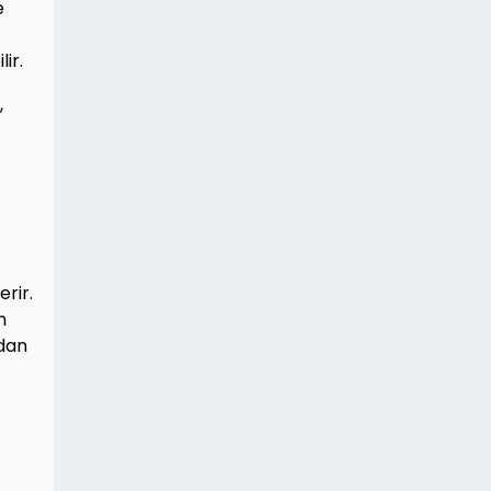
e
ir.
,
erir.
m
udan