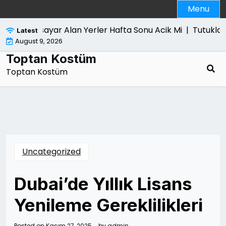
Skip
Menu
to
content
Bilgisayar Alan Yerler Hafta Sonu Acik Mi |
Tutuklama
Latest
August 9, 2026
Toptan Kostüm
Toptan Kostüm
Uncategorized
Dubai’de Yıllık Lisans
Yenileme Gereklilikleri
Posted on
Kasım 27, 2025
by
admin