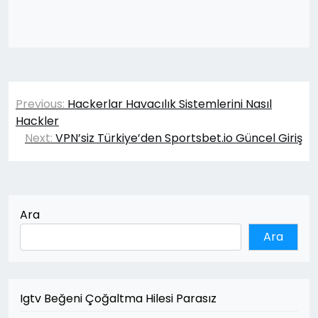
Yazı
Previous:
Hackerlar Havacılık Sistemlerini Nasıl
gezinmesi
Hackler
Next:
VPN’siz Türkiye’den Sportsbet.io Güncel Giriş
Ara
Ara
Igtv Beğeni Çoğaltma Hilesi Parasız