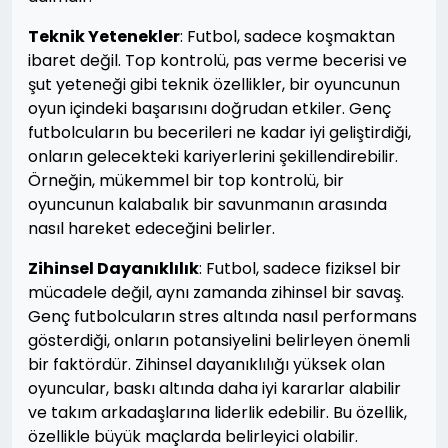
Teknik Yetenekler
: Futbol, sadece koşmaktan
ibaret değil. Top kontrolü, pas verme becerisi ve
şut yeteneği gibi teknik özellikler, bir oyuncunun
oyun içindeki başarısını doğrudan etkiler. Genç
futbolcuların bu becerileri ne kadar iyi geliştirdiği,
onların gelecekteki kariyerlerini şekillendirebilir.
Örneğin, mükemmel bir top kontrolü, bir
oyuncunun kalabalık bir savunmanın arasında
nasıl hareket edeceğini belirler.
Zihinsel Dayanıklılık
: Futbol, sadece fiziksel bir
mücadele değil, aynı zamanda zihinsel bir savaş.
Genç futbolcuların stres altında nasıl performans
gösterdiği, onların potansiyelini belirleyen önemli
bir faktördür. Zihinsel dayanıklılığı yüksek olan
oyuncular, baskı altında daha iyi kararlar alabilir
ve takım arkadaşlarına liderlik edebilir. Bu özellik,
özellikle büyük maçlarda belirleyici olabilir.