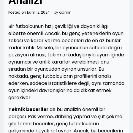
Analizi
Posted on
Ekim 12, 2024
by
admin
Bir futbolcunun hızı, çevikliği ve dayanıklılığı
elbette önemli. Ancak, bu genç yeteneklerin oyun
zekası ve karar verme becerileri de en az bunlar
kadar kritik. Mesela, bir oyuncunun sahada doğru
pozisyon alması, takım arkadaşlarıyla uyum içinde
oynaması ve anlık kararlar verebilmesi, onu
sıradan bir oyuncudan ayıran unsurlar. Bu
noktada, genç futbolcuların profillerini analiz
ederken, sadece istatistiklere değil, aynı zamanda
oyun içindeki davranışlarına da dikkat etmek
gerekiyor.
Teknik beceriler
de bu analizin önemli bir
parçası. Pas verme, dribling yapma ve şut çekme
gibi temel beceriler, genç futbolcuların
gelişiminde büyük rol oynar. Ancak, bu becerilerin