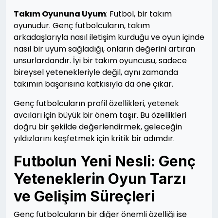
Takım Oyununa Uyum
: Futbol, bir takım
oyunudur. Genç futbolcuların, takım
arkadaşlarıyla nasıl iletişim kurduğu ve oyun içinde
nasıl bir uyum sağladığı, onların değerini artıran
unsurlardandır. İyi bir takım oyuncusu, sadece
bireysel yetenekleriyle değil, aynı zamanda
takımın başarısına katkısıyla da öne çıkar.
Genç futbolcuların profil özellikleri, yetenek
avcıları için büyük bir önem taşır. Bu özellikleri
doğru bir şekilde değerlendirmek, geleceğin
yıldızlarını keşfetmek için kritik bir adımdır.
Futbolun Yeni Nesli: Genç
Yeteneklerin Oyun Tarzı
ve Gelişim Süreçleri
Genç futbolcuların bir diğer önemli özelliği ise