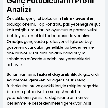
Genç Futbolcuların Profil
Analizi
Öncelikle, genç futbolcuların
teknik becerileri
oldukça önemli. Top kontrolü, pas yeteneği ve şut
kalitesi gibi unsurlar, bir oyuncunun potansiyelini
belirleyen temel faktörler arasında yer alıyor.
Örneğin, genç yaşta profesyonel liglerde boy
gösteren oyuncular, genellikle bu becerileriyle
öne çıkıyor. Bu durum, onların daha büyük
sahalarda mücadele edebilme yeteneklerini
artırıyor.
Bunun yanı sıra,
fiziksel dayanıklılık
da göz ardı
edilmemesi gereken bir diğer unsur. Genç
futbolcular, hız ve çeviklikleriyle rakiplerini geride
bırakma potansiyeline sahip. Ancak bu
yeteneklerin yanı sıra, doğru antrenman ve
beslenme ile desteklenmeleri gerekiyor. Aksi