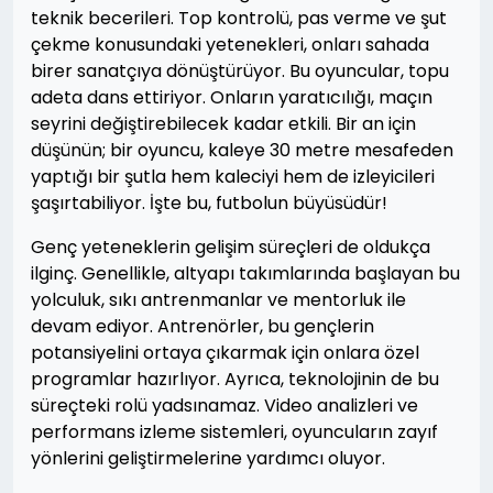
teknik becerileri. Top kontrolü, pas verme ve şut
çekme konusundaki yetenekleri, onları sahada
birer sanatçıya dönüştürüyor. Bu oyuncular, topu
adeta dans ettiriyor. Onların yaratıcılığı, maçın
seyrini değiştirebilecek kadar etkili. Bir an için
düşünün; bir oyuncu, kaleye 30 metre mesafeden
yaptığı bir şutla hem kaleciyi hem de izleyicileri
şaşırtabiliyor. İşte bu, futbolun büyüsüdür!
Genç yeteneklerin gelişim süreçleri de oldukça
ilginç. Genellikle, altyapı takımlarında başlayan bu
yolculuk, sıkı antrenmanlar ve mentorluk ile
devam ediyor. Antrenörler, bu gençlerin
potansiyelini ortaya çıkarmak için onlara özel
programlar hazırlıyor. Ayrıca, teknolojinin de bu
süreçteki rolü yadsınamaz. Video analizleri ve
performans izleme sistemleri, oyuncuların zayıf
yönlerini geliştirmelerine yardımcı oluyor.