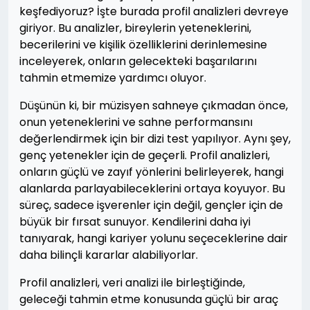
keşfediyoruz? İşte burada profil analizleri devreye
giriyor. Bu analizler, bireylerin yeteneklerini,
becerilerini ve kişilik özelliklerini derinlemesine
inceleyerek, onların gelecekteki başarılarını
tahmin etmemize yardımcı oluyor.
Düşünün ki, bir müzisyen sahneye çıkmadan önce,
onun yeteneklerini ve sahne performansını
değerlendirmek için bir dizi test yapılıyor. Aynı şey,
genç yetenekler için de geçerli. Profil analizleri,
onların güçlü ve zayıf yönlerini belirleyerek, hangi
alanlarda parlayabileceklerini ortaya koyuyor. Bu
süreç, sadece işverenler için değil, gençler için de
büyük bir fırsat sunuyor. Kendilerini daha iyi
tanıyarak, hangi kariyer yolunu seçeceklerine dair
daha bilinçli kararlar alabiliyorlar.
Profil analizleri, veri analizi ile birleştiğinde,
geleceği tahmin etme konusunda güçlü bir araç