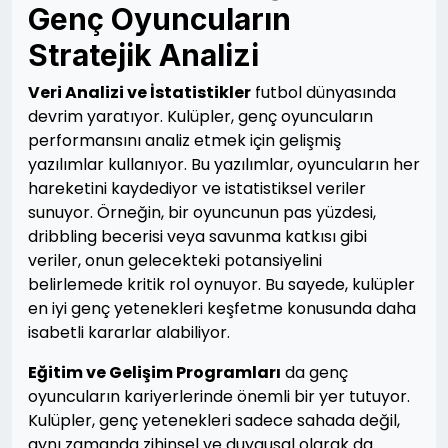
Genç Oyuncuların
Stratejik Analizi
Veri Analizi ve İstatistikler
futbol dünyasında
devrim yaratıyor. Kulüpler, genç oyuncuların
performansını analiz etmek için gelişmiş
yazılımlar kullanıyor. Bu yazılımlar, oyuncuların her
hareketini kaydediyor ve istatistiksel veriler
sunuyor. Örneğin, bir oyuncunun pas yüzdesi,
dribbling becerisi veya savunma katkısı gibi
veriler, onun gelecekteki potansiyelini
belirlemede kritik rol oynuyor. Bu sayede, kulüpler
en iyi genç yetenekleri keşfetme konusunda daha
isabetli kararlar alabiliyor.
Eğitim ve Gelişim Programları
da genç
oyuncuların kariyerlerinde önemli bir yer tutuyor.
Kulüpler, genç yetenekleri sadece sahada değil,
aynı zamanda zihinsel ve duygusal olarak da