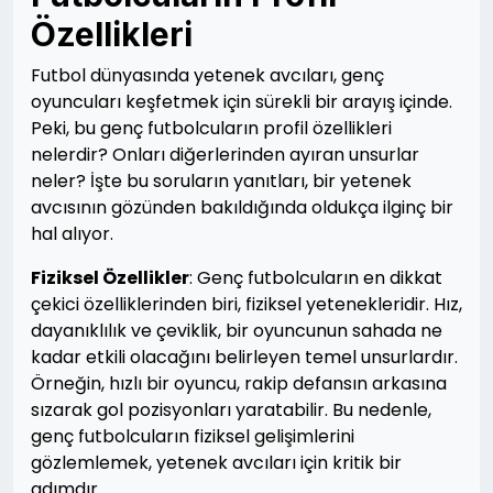
Özellikleri
Futbol dünyasında yetenek avcıları, genç
oyuncuları keşfetmek için sürekli bir arayış içinde.
Peki, bu genç futbolcuların profil özellikleri
nelerdir? Onları diğerlerinden ayıran unsurlar
neler? İşte bu soruların yanıtları, bir yetenek
avcısının gözünden bakıldığında oldukça ilginç bir
hal alıyor.
Fiziksel Özellikler
: Genç futbolcuların en dikkat
çekici özelliklerinden biri, fiziksel yetenekleridir. Hız,
dayanıklılık ve çeviklik, bir oyuncunun sahada ne
kadar etkili olacağını belirleyen temel unsurlardır.
Örneğin, hızlı bir oyuncu, rakip defansın arkasına
sızarak gol pozisyonları yaratabilir. Bu nedenle,
genç futbolcuların fiziksel gelişimlerini
gözlemlemek, yetenek avcıları için kritik bir
adımdır.