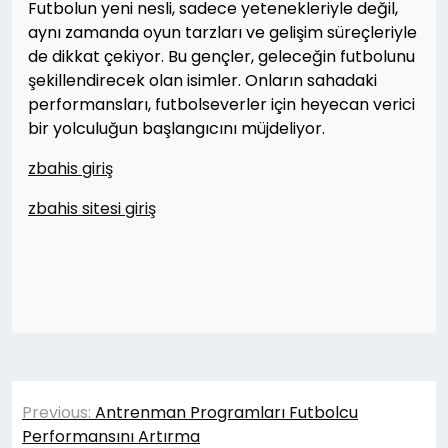
Futbolun yeni nesli, sadece yetenekleriyle değil,
aynı zamanda oyun tarzları ve gelişim süreçleriyle
de dikkat çekiyor. Bu gençler, geleceğin futbolunu
şekillendirecek olan isimler. Onların sahadaki
performansları, futbolseverler için heyecan verici
bir yolculuğun başlangıcını müjdeliyor.
zbahis giriş
zbahis sitesi giriş
Yazı
Previous:
Antrenman Programları Futbolcu
gezinmesi
Performansını Artırma