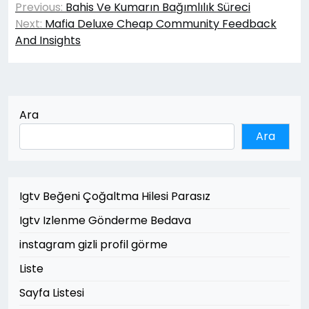
Previous:
Bahis Ve Kumarın Bağımlılık Süreci
gezinmesi
Next:
Mafia Deluxe Cheap Community Feedback
And Insights
Ara
Ara
Igtv Beğeni Çoğaltma Hilesi Parasız
Igtv Izlenme Gönderme Bedava
instagram gizli profil görme
Liste
Sayfa Listesi