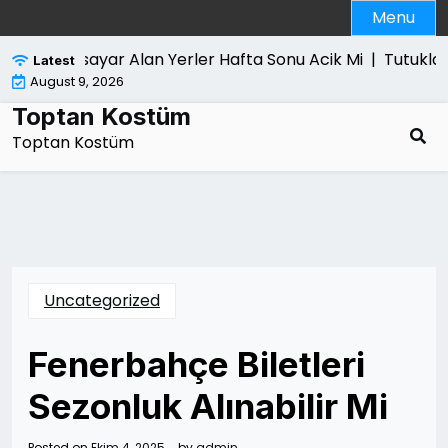
Skip
Menu
to
content
Bilgisayar Alan Yerler Hafta Sonu Acik Mi |
Tutuklam
Latest
August 9, 2026
Toptan Kostüm
Toptan Kostüm
Uncategorized
Fenerbahçe Biletleri
Sezonluk Alınabilir Mi
Posted on
Ekim 4, 2025
by
admin