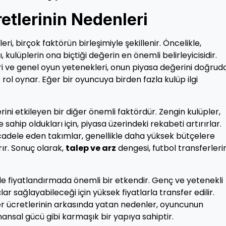
etlerinin Nedenleri
i, birçok faktörün birleşimiyle şekillenir. Öncelikle,
kulüplerin ona biçtiği değerin en önemli belirleyicisidir.
eri ve genel oyun yetenekleri, onun piyasa değerini doğrud
r rol oynar. Eğer bir oyuncuya birden fazla kulüp ilgi
erini etkileyen bir diğer önemli faktördür. Zengin kulüpler,
ahip oldukları için, piyasa üzerindeki rekabeti artırırlar.
cadele eden takımlar, genellikle daha yüksek bütçelere
rır. Sonuç olarak,
talep ve arz
dengesi, futbol transferler
de fiyatlandırmada önemli bir etkendir. Genç ve yetenekli
 sağlayabileceği için yüksek fiyatlarla transfer edilir.
er ücretlerinin arkasında yatan nedenler, oyuncunun
inansal gücü gibi karmaşık bir yapıya sahiptir.