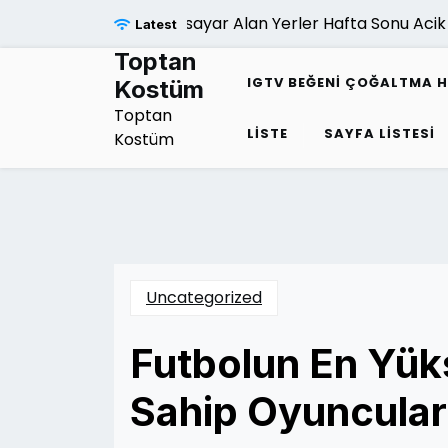
Skip
Bilgisayar Alan Yerler Hafta Sonu Acik Mi
Latest
to
content
Toptan
IGTV BEĞENI ÇOĞALTMA H
Kostüm
Toptan
LISTE
SAYFA LISTESI
Kostüm
Uncategorized
Futbolun En Yük
Sahip Oyuncular