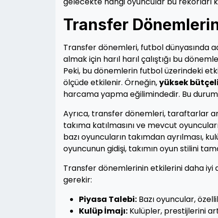
gelecekte hangi oyuncular bu rekorları 
Transfer Dönemlerini
Transfer dönemleri, futbol dünyasında a
almak için harıl harıl çalıştığı bu dönemle
Peki, bu dönemlerin futbol üzerindeki etkil
ölçüde etkilenir. Örneğin,
yüksek bütçeli
harcama yapma eğilimindedir. Bu durum, p
Ayrıca, transfer dönemleri, taraftarlar a
takıma katılmasını ve mevcut oyuncuları
bazı oyuncuların takımdan ayrılması, kulüpl
oyuncunun gidişi, takımın oyun stilini tam
Transfer dönemlerinin etkilerini daha iy
gerekir:
Piyasa Talebi:
Bazı oyuncular, özell
Kulüp İmajı:
Kulüpler, prestijlerini a