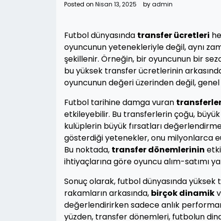
Posted on
Nisan 13, 2025
by
admin
Futbol dünyasında
transfer ücretleri
he
oyuncunun yetenekleriyle değil, aynı z
şekillenir. Örneğin, bir oyuncunun bir se
bu yüksek transfer ücretlerinin arkasınd
oyuncunun değeri üzerinden değil, gene
Futbol tarihine damga vuran
transferle
etkileyebilir. Bu transferlerin çoğu, büyü
kulüplerin büyük fırsatları değerlendirm
gösterdiği yetenekler, onu milyonlarca eu
Bu noktada,
transfer dönemlerinin
etki
ihtiyaçlarına göre oyuncu alım-satımı yap
Sonuç olarak, futbol dünyasında yüksek t
rakamların arkasında,
birçok dinamik
değerlendirirken sadece anlık performans
yüzden, transfer dönemleri, futbolun dina