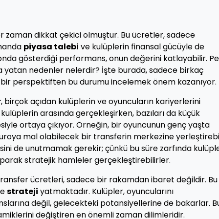
r zaman dikkat çekici olmuştur. Bu ücretler, sadece
amanda
piyasa talebi
ve kulüplerin finansal gücüyle de
zonda gösterdiği performans, onun değerini katlayabilir. Pek
a yatan nedenler nelerdir? İşte burada, sadece birkaç
l bir perspektiften bu durumu incelemek önem kazanıyor.
r
, birçok açıdan kulüplerin ve oyuncuların kariyerlerini
k kulüplerin arasında gerçekleşirken, bazıları da küçük
esiyle ortaya çıkıyor. Örneğin, bir oyuncunun genç yaşta
roya mal olabilecek bir transferin merkezine yerleştirebil
sini de unutmamak gerekir; çünkü bu süre zarfında kulüple
arak stratejik hamleler gerçekleştirebilirler.
ransfer ücretleri, sadece bir rakamdan ibaret değildir. Bu
ve
strateji
yatmaktadır. Kulüpler, oyuncularını
larına değil, gelecekteki potansiyellerine de bakarlar. B
miklerini değiştiren en önemli zaman dilimleridir.