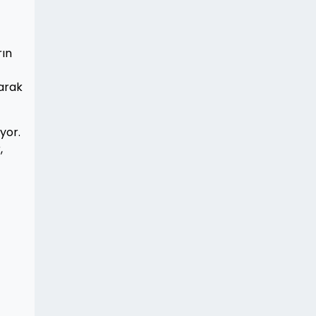
rın
larak
yor.
,