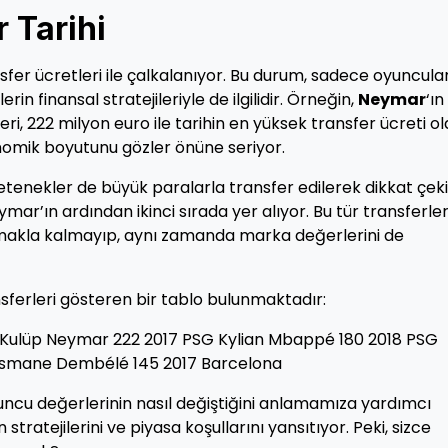
 Tarihi
er ücretleri ile çalkalanıyor. Bu durum, sadece oyuncula
in finansal stratejileriyle de ilgilidir. Örneğin,
Neymar
‘ın
ri, 222 milyon euro ile tarihin en yüksek transfer ücreti o
onomik boyutunu gözler önüne seriyor.
etenekler de büyük paralarla transfer edilerek dikkat çeki
ymar’ın ardından ikinci sırada yer alıyor. Bu tür transferler
ırmakla kalmayıp, aynı zamanda marka değerlerini de
nsferleri gösteren bir tablo bulunmaktadır:
l Kulüp Neymar 222 2017 PSG Kylian Mbappé 180 2018 PSG
Ousmane Dembélé 145 2017 Barcelona
yuncu değerlerinin nasıl değiştiğini anlamamıza yardımcı
 stratejilerini ve piyasa koşullarını yansıtıyor. Peki, sizce