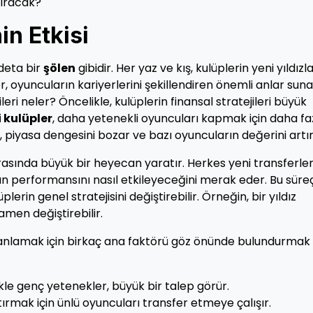
kıracak?
n Etkisi
deta bir
şölen
gibidir. Her yaz ve kış, kulüplerin yeni yıldızl
r, oyuncuların kariyerlerini şekillendiren önemli anlar suna
eri neler? Öncelikle, kulüplerin finansal stratejileri büyük
 kulüpler
, daha yetenekli oyuncuları kapmak için daha fa
iyasa dengesini bozar ve bazı oyuncuların değerini artırı
rasında büyük bir heyecan yaratır. Herkes yeni transferler
n performansını nasıl etkileyeceğini merak eder. Bu süre
erin genel stratejisini değiştirebilir. Örneğin, bir yıldız
amen değiştirebilir.
i anlamak için birkaç ana faktörü göz önünde bulundurmak
ikle genç yetenekler, büyük bir talep görür.
rtırmak için ünlü oyuncuları transfer etmeye çalışır.