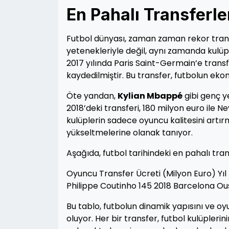
En Pahalı Transferler
Futbol dünyası, zaman zaman rekor transf
yetenekleriyle değil, aynı zamanda kulüpler
2017 yılında Paris Saint-Germain’e transfe
kaydedilmiştir. Bu transfer, futbolun ek
Öte yandan,
Kylian Mbappé
gibi genç y
2018’deki transferi, 180 milyon euro ile Ne
kulüplerin sadece oyuncu kalitesini art
yükseltmelerine olanak tanıyor.
Aşağıda, futbol tarihindeki en pahalı tra
Oyuncu Transfer Ücreti (Milyon Euro) Yı
Philippe Coutinho 145 2018 Barcelona 
Bu tablo, futbolun dinamik yapısını ve o
oluyor. Her bir transfer, futbol kulüplerinin