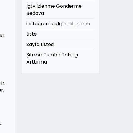
Igtv Izlenme Gönderme
Bedava
instagram gizli profil görme
Liste
i,
Sayfa Listesi
Şifresiz Tumblr Takipçi
Arttırma
ir.
r,
u