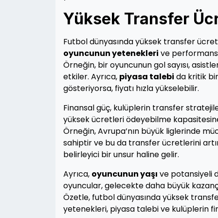
Yüksek Transfer Ücr
Futbol dünyasında yüksek transfer ücretler
oyuncunun yetenekleri
ve performansı, 
Örneğin, bir oyuncunun gol sayısı, asistl
etkiler. Ayrıca,
piyasa talebi
da kritik bi
gösteriyorsa, fiyatı hızla yükselebilir.
Finansal güç, kulüplerin transfer stratejil
yüksek ücretleri ödeyebilme kapasitesine s
Örneğin, Avrupa’nın büyük liglerinde mü
sahiptir ve bu da transfer ücretlerini artı
belirleyici bir unsur haline gelir.
Ayrıca,
oyuncunun yaşı
ve potansiyeli 
oyuncular, gelecekte daha büyük kazançlar
Özetle, futbol dünyasında yüksek transf
yetenekleri, piyasa talebi ve kulüplerin f