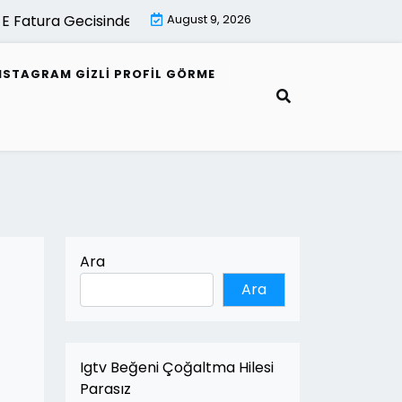
Fatura Gecisinde Uzman Destek Neden Onemlidir |
August 9, 2026
E Fat
NSTAGRAM GIZLI PROFIL GÖRME
Ara
Ara
Igtv Beğeni Çoğaltma Hilesi
Parasız