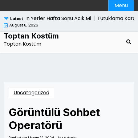
Skip
Menu
to
content
yar Alan Yerler Hafta Sonu Acik Mi |
Tutuklama Karari Sonr
Latest
August 8, 2026
Toptan Kostüm
Toptan Kostüm
Uncategorized
Görüntülü Sohbet
Operatörü
Posted on
Mayıs 12, 2024
by
admin