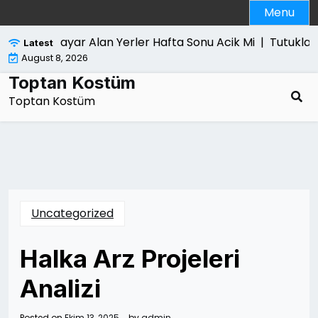
Skip
Menu
to
content
Bilgisayar Alan Yerler Hafta Sonu Acik Mi |
Tutuklama
Latest
August 8, 2026
Toptan Kostüm
Toptan Kostüm
Uncategorized
Halka Arz Projeleri
Analizi
Posted on
Ekim 13, 2025
by
admin