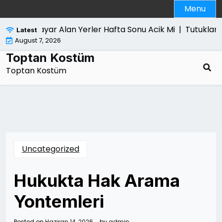
Skip
Menu
to
content
Bilgisayar Alan Yerler Hafta Sonu Acik Mi |
Tutuklama 
Latest
August 7, 2026
Toptan Kostüm
Toptan Kostüm
Uncategorized
Hukukta Hak Arama
Yontemleri
Posted on
Haziran 14, 2026
by
admin