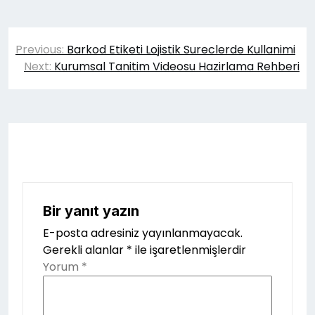
Yazı
Previous:
Barkod Etiketi Lojistik Sureclerde Kullanimi
gezinmesi
Next:
Kurumsal Tanitim Videosu Hazirlama Rehberi
Bir yanıt yazın
E-posta adresiniz yayınlanmayacak.
Gerekli alanlar
*
ile işaretlenmişlerdir
Yorum
*