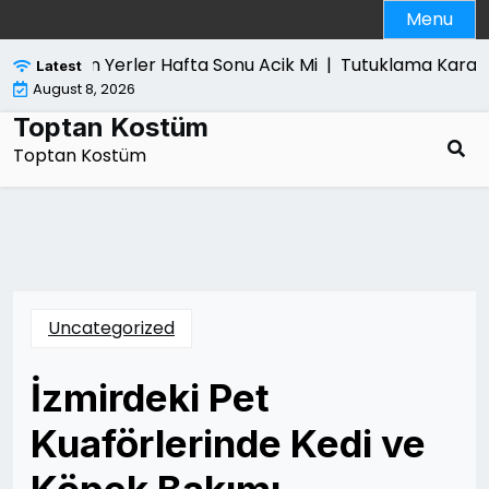
Skip
Menu
to
content
ayar Alan Yerler Hafta Sonu Acik Mi |
Tutuklama Karari Son
Latest
August 8, 2026
Toptan Kostüm
Toptan Kostüm
Uncategorized
İzmirdeki Pet
Kuaförlerinde Kedi ve