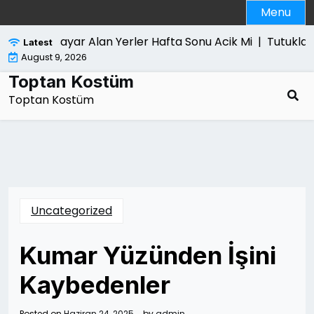
Skip
Menu
to
content
Bilgisayar Alan Yerler Hafta Sonu Acik Mi |
Tutuklama
Latest
August 9, 2026
Toptan Kostüm
Toptan Kostüm
Uncategorized
Kumar Yüzünden İşini
Kaybedenler
Posted on
Haziran 24, 2025
by
admin