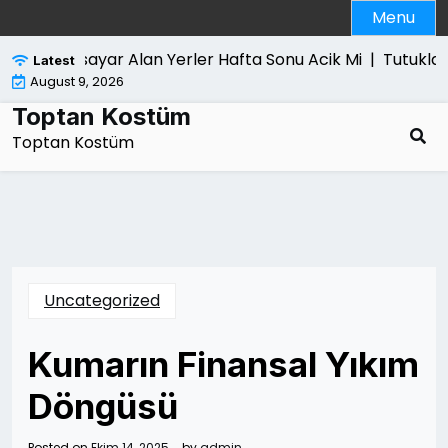
Skip
Menu
to
content
Bilgisayar Alan Yerler Hafta Sonu Acik Mi |
Tutuklama
Latest
August 9, 2026
Toptan Kostüm
Toptan Kostüm
Uncategorized
Kumarın Finansal Yıkım
Döngüsü
Posted on
Ekim 14, 2025
by
admin