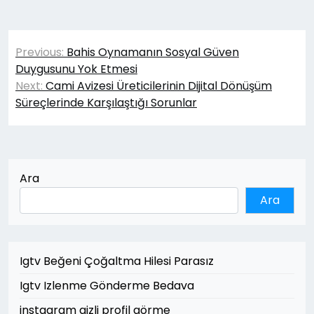
Yazı
Previous:
Bahis Oynamanın Sosyal Güven
gezinmesi
Duygusunu Yok Etmesi
Next:
Cami Avizesi Üreticilerinin Dijital Dönüşüm
Süreçlerinde Karşılaştığı Sorunlar
Ara
Ara
Igtv Beğeni Çoğaltma Hilesi Parasız
Igtv Izlenme Gönderme Bedava
instagram gizli profil görme