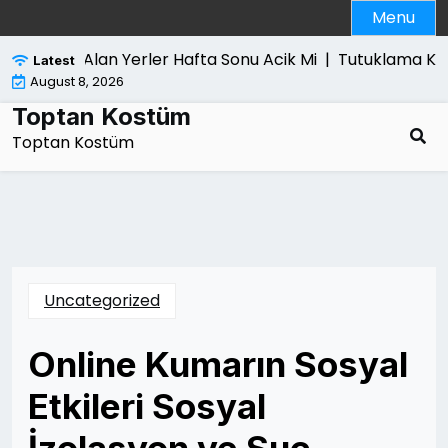
Skip
Menu
to
content
lgisayar Alan Yerler Hafta Sonu Acik Mi |
Tutuklama Karari
Latest
August 8, 2026
Toptan Kostüm
Toptan Kostüm
Uncategorized
Online Kumarın Sosyal
Etkileri Sosyal