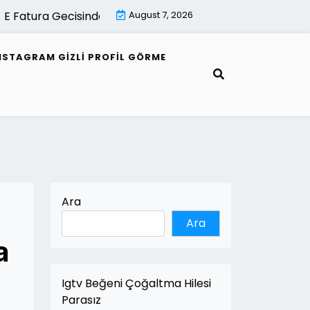
 Fatura Gecisinde Uzman Destek Neden Onemlidir |
August 7, 2026
E Fa
NSTAGRAM GIZLI PROFIL GÖRME
Ara
Ara
a
Igtv Beğeni Çoğaltma Hilesi
Parasız