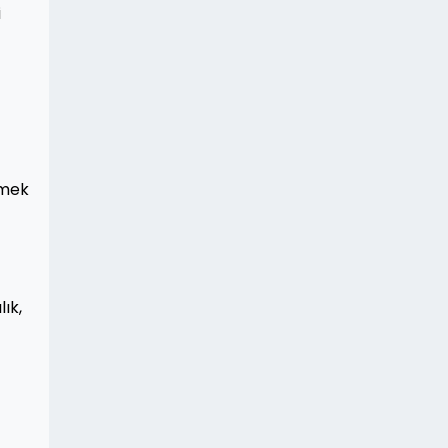
i
lmek
lık,