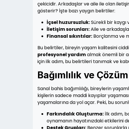
çekicidir. Arkadaşlar ve aile ile olan ileti
gösterir? İşte bazı yaygın belirtiler:
İçsel huzursuzluk:
Sürekli bir kaygı v
İletişim sorunları:
Aile ve arkadaşlarl
Finansal sıkıntılar:
Borçlanma ve ma
Bu belirtiler, bireyin yaşam kalitesini cid
profesyonel yardım
almak önemli bir ad
için ilk adım, bu belirtileri tanımak ve ka
Bağımlılık ve Çözüm 
Sanal bahis bağımlılığı, bireylerin yaşamla
kişilerin sadece maddi kayıplar yaşamas
yaşamalarına da yol açar. Peki, bu sorunla 
Farkındalık Oluşturma:
İlk adım, b
oynamanın hayatınızdaki etkilerini d
Destek Grupları:
Benzer sorunlarla 