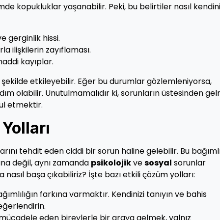
şimde kopukluklar yaşanabilir. Peki, bu belirtiler nasıl kendin
e gerginlik hissi.
a ilişkilerin zayıflaması.
ddi kayıplar.
di şekilde etkileyebilir. Eğer bu durumlar gözlemleniyorsa,
ım olabilir. Unutulmamalıdır ki, sorunların üstesinden ge
bul etmektir.
Yolları
rını tehdit eden ciddi bir sorun haline gelebilir. Bu bağımlı
ına değil, aynı zamanda
psikolojik
ve
sosyal
sorunlar
nasıl başa çıkabiliriz? İşte bazı etkili çözüm yolları:
ağımlılığın farkına varmaktır. Kendinizi tanıyın ve bahis
eğerlendirin.
mücadele eden bireylerle bir araya gelmek, yalnız