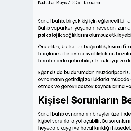
Posted on
Mayıs 7, 2025
by
admin
Sanal bahis, birçok kişi için eğlenceli bir 
Bahis yaparken yaşanan heyecan, zamanla
psikolojik
sağlıklarını olumsuz etkileyebi
Öncelikle, bu tür bir bağımlılık, kişinin
fi
borçlanmalara ve sosyal ilişkilerin bozulma
beraberinde getirebilir; stres, kaygı ve 
Eğer siz de bu durumdan muzdaripseniz, ya
oynamanın getirdiği zorluklarla mücadel
etmek ve gerekli destek kaynaklarına y
Kişisel Sorunların Bel
Sanal bahis oynamanın bireyler üzerinde
kişisel sorunlara yol açabilir. Bu sorunlar
heyecan, kaygı ve hayal kırıklığı hissedebi