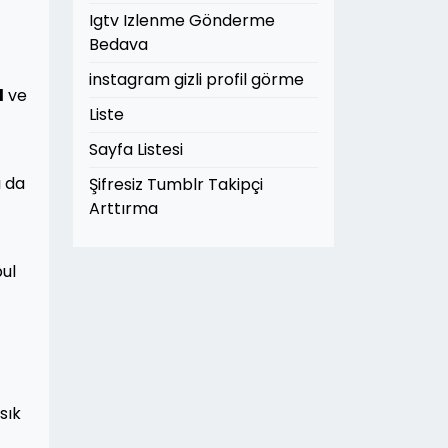
Igtv Izlenme Gönderme
Bedava
instagram gizli profil görme
l
ve
Liste
Sayfa Listesi
ı da
Şifresiz Tumblr Takipçi
Arttırma
bul
sık