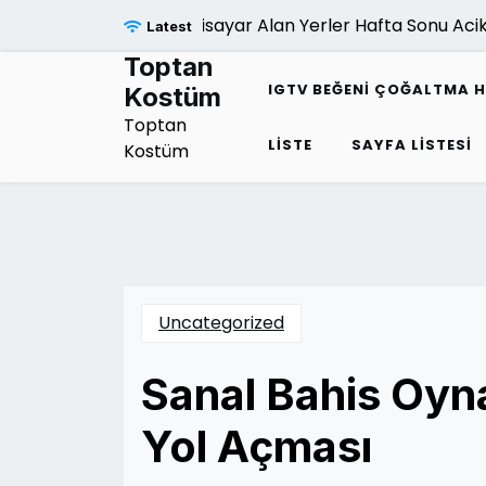
Skip
Bilgisayar Alan Yerler Hafta Sonu Acik 
Latest
to
content
Toptan
IGTV BEĞENI ÇOĞALTMA H
Kostüm
Toptan
LISTE
SAYFA LISTESI
Kostüm
Uncategorized
Sanal Bahis Oyn
Yol Açması