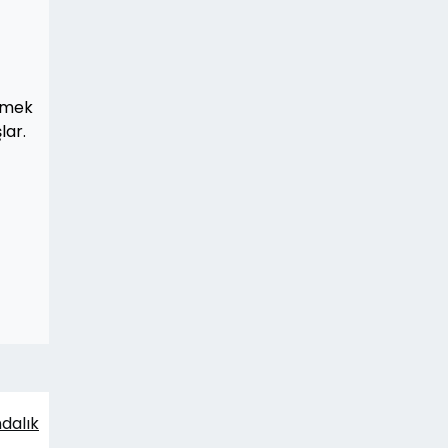
nmek
lar.
dalık