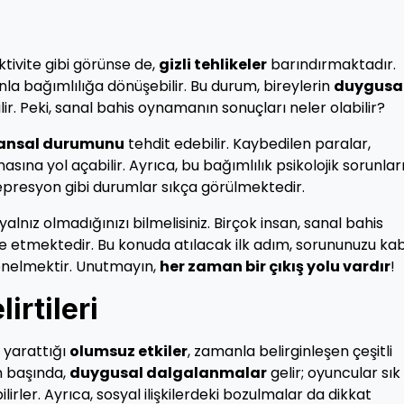
aktivite gibi görünse de,
gizli tehlikeler
barındırmaktadır.
 bağımlılığa dönüşebilir. Bu durum, bireylerin
duygusa
lir. Peki, sanal bahis oynamanın sonuçları neler olabilir?
nansal durumunu
tehdit edebilir. Kaybedilen paralar,
sına yol açabilir. Ayrıca, bu bağımlılık psikolojik sorunlar
depresyon gibi durumlar sıkça görülmektedir.
lnız olmadığınızı bilmelisiniz. Birçok insan, sanal bahis
e etmektedir. Bu konuda atılacak ilk adım, sorununuzu ka
önelmektir. Unutmayın,
her zaman bir çıkış yolu vardır
!
irtileri
 yarattığı
olumsuz etkiler
, zamanla belirginleşen çeşitli
ın başında,
duygusal dalgalanmalar
gelir; oyuncular sık 
lirler. Ayrıca, sosyal ilişkilerdeki bozulmalar da dikkat