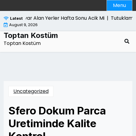
Skip
Menu
to
content
Bilgisayar Alan Yerler Hafta Sonu Acik Mi |
Tutuklama K
Latest
August 9, 2026
Toptan Kostüm
Toptan Kostüm
Uncategorized
Sfero Dokum Parca
Uretiminde Kalite