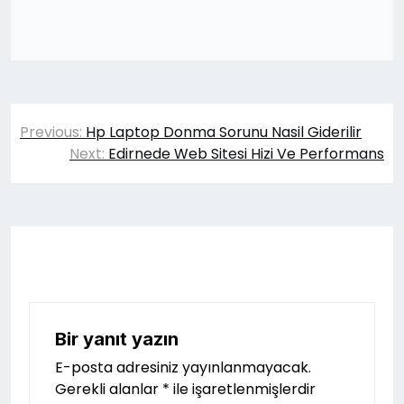
Yazı
Previous:
Hp Laptop Donma Sorunu Nasil Giderilir
gezinmesi
Next:
Edirnede Web Sitesi Hizi Ve Performans
Bir yanıt yazın
E-posta adresiniz yayınlanmayacak.
Gerekli alanlar
*
ile işaretlenmişlerdir