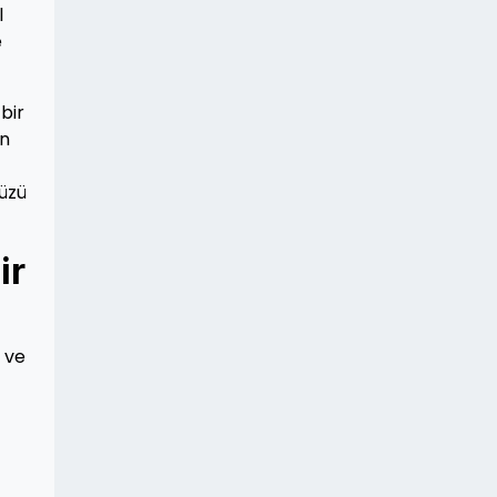
l
e
bir
in
nüzü
ir
z ve