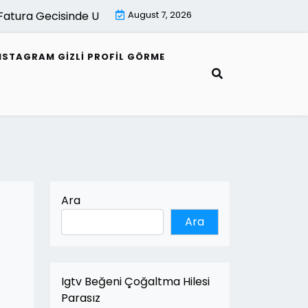
Gecisinde Uzman Destek Neden Onemlidir |
August 7, 2026
E Fatura Gec
NSTAGRAM GIZLI PROFIL GÖRME
Ara
Ara
Igtv Beğeni Çoğaltma Hilesi
Parasız