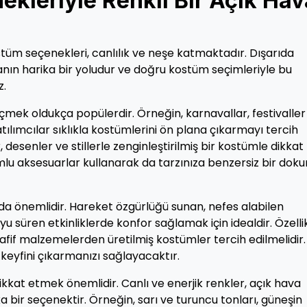
kleriyle Renkli Bir Açık Hav
kostüm seçenekleri, canlılık ve neşe katmaktadır. Dışarıda
rmanın harika bir yoludur ve doğru kostüm seçimleriyle bu
z.
çmek oldukça popülerdir. Örneğin, karnavallar, festivaller
atılımcılar sıklıkla kostümlerini ön plana çıkarmayı tercih
r, desenler ve stillerle zenginleştirilmiş bir kostümle dikkat
aksesuarlar kullanarak da tarzınıza benzersiz bir doku
k da önemlidir. Hareket özgürlüğü sunan, nefes alabilen
 süren etkinliklerde konfor sağlamak için idealdir. Özelli
afif malzemelerden üretilmiş kostümler tercih edilmelidir.
keyfini çıkarmanızı sağlayacaktır.
kat etmek önemlidir. Canlı ve enerjik renkler, açık hava
ka bir seçenektir. Örneğin, sarı ve turuncu tonları, güneşin