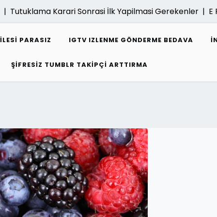
klama Karari Sonrasi İlk Yapilmasi Gerekenler |
E Fatura 
ILESI PARASIZ
IGTV IZLENME GÖNDERME BEDAVA
I
ŞIFRESIZ TUMBLR TAKIPÇI ARTTIRMA