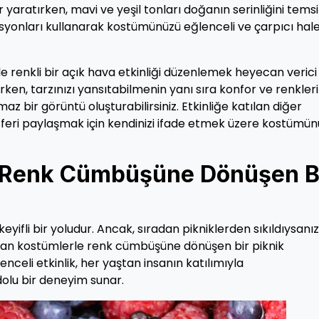
 yaratırken, mavi ve yeşil tonları doğanın serinliğini temsi
syonları kullanarak kostümünüzü eğlenceli ve çarpıcı hal
 renkli bir açık hava etkinliği düzenlemek heyecan verici 
ken, tarzınızı yansıtabilmenin yanı sıra konfor ve renkler
bir görüntü oluşturabilirsiniz. Etkinliğe katılan diğer
osferi paylaşmak için kendinizi ifade etmek üzere kostümü
 Renk Cümbüşüne Dönüşen B
keyifli bir yoludur. Ancak, sıradan pikniklerden sıkıldıysanı
tan kostümlerle renk cümbüşüne dönüşen bir piknik
nceli etkinlik, her yaştan insanın katılımıyla
dolu bir deneyim sunar.