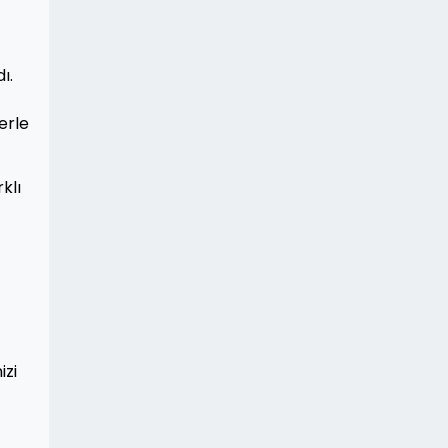
ı.
erle
klı
izi