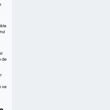
p
ikle
nız
ir
m de
ır
ı ve