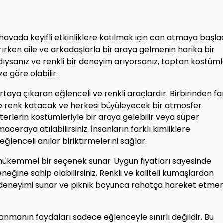
 havada keyifli etkinliklere katılmak için can atmaya başlad
arırken aile ve arkadaşlarla bir araya gelmenin harika bir
ldıysanız ve renkli bir deneyim arıyorsanız, toptan kostüml
e göre olabilir.
rtaya çıkaran eğlenceli ve renkli araçlardır. Birbirinden far
e renk katacak ve herkesi büyüleyecek bir atmosfer
terlerin kostümleriyle bir araya gelebilir veya süper
eraya atılabilirsiniz. İnsanların farklı kimliklere
lenceli anılar biriktirmelerini sağlar.
 mükemmel bir seçenek sunar. Uygun fiyatları sayesinde
ğine sahip olabilirsiniz. Renkli ve kaliteli kumaşlardan
m deneyimi sunar ve piknik boyunca rahatça hareket etmen
anmanın faydaları sadece eğlenceyle sınırlı değildir. Bu