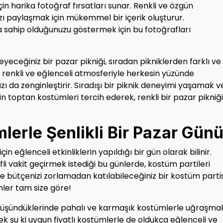
 harika fotoğraf fırsatları sunar. Renkli ve özgün
ızı paylaşmak için mükemmel bir içerik oluşturur.
ara sahip olduğunuzu göstermek için bu fotoğrafları
eceğiniz bir pazar pikniği, sıradan pikniklerden farklı ve
 renkli ve eğlenceli atmosferiyle herkesin yüzünde
ı da zenginleştirir. Sıradışı bir piknik deneyimi yaşamak v
in toptan kostümleri tercih ederek, renkli bir pazar pikniği
lerle Şenlikli Bir Pazar Gün
çin eğlenceli etkinliklerin yapıldığı bir gün olarak bilinir.
li vakit geçirmek istediği bu günlerde, kostüm partileri
de bütçenizi zorlamadan katılabileceğiniz bir kostüm parti
mler tam size göre!
ı düşündüklerinde pahalı ve karmaşık kostümlerle uğraşma
k şu ki uygun fiyatlı kostümlerle de oldukça eğlenceli ve