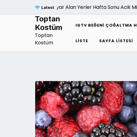
Skip
Bilgisayar Alan Yerler Hafta Sonu Acik Mi |
Tutu
Latest
to
content
Toptan
IGTV BEĞENI ÇOĞALTMA H
Kostüm
Toptan
LISTE
SAYFA LISTESI
Kostüm