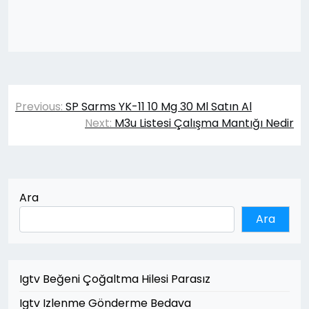
Yazı
Previous:
SP Sarms YK-11 10 Mg 30 Ml Satın Al
gezinmesi
Next:
M3u Listesi Çalışma Mantığı Nedir
Ara
Ara
Igtv Beğeni Çoğaltma Hilesi Parasız
Igtv Izlenme Gönderme Bedava