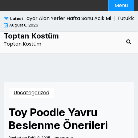
Skip
Menu
to
content
Bilgisayar Alan Yerler Hafta Sonu Acik Mi |
Tutuklama
Latest
August 6, 2026
Toptan Kostüm
Toptan Kostüm
Uncategorized
Toy Poodle Yavru
Beslenme Önerileri
Posted on
Eylül 8, 2025
by
admin