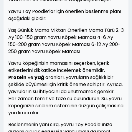
Yavru Toy Poodle’lar için önerilen beslenme planı
aşağıdaki gibidir:
Yaş Günlük Mama Miktarı Önerilen Mama Türü 2-3
Ay 100-150 gram Yavru Köpek Maması 4-6 Ay
150-200 gram Yavru Köpek Maması 6-12 Ay 200-
250 gram Yavru Köpek Maması
Yavru köpeğinizin mamasını seçerken, içerik
etiketlerini dikkatlice incelemek önemlidir.
Protein
ve
yağ
oranları, yavruların sağlıklı bir
şekilde büyümesi için kritik öneme sahiptir. Ayrıca,
yavruların su ihtiyacını da unutmamak gerekir.
Her zaman temiz ve taze su bulundurun. Su, yavru
köpeğinizin sindirim sisteminin düzgün çalışmasına
yardımcı olur.
Beslenmenin yanı sıra, yavru Toy Poodle’ınıza
düzenli olarak
egzersiz
yaptırmayı da ihmal