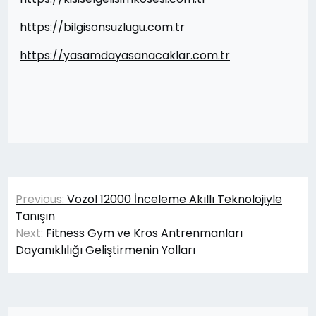
https://bilgisonsuzlugu.com.tr
https://yasamdayasanacaklar.com.tr
Yazı
Previous:
Vozol 12000 İnceleme Akıllı Teknolojiyle
gezinmesi
Tanışın
Next:
Fitness Gym ve Kros Antrenmanları
Dayanıklılığı Geliştirmenin Yolları