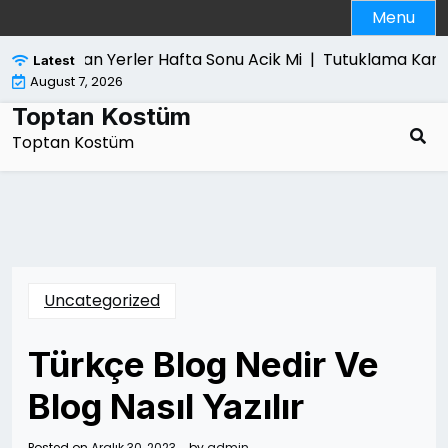
Skip
Menu
to
content
isayar Alan Yerler Hafta Sonu Acik Mi |
Tutuklama Karari S
Latest
August 7, 2026
Toptan Kostüm
Toptan Kostüm
Uncategorized
Türkçe Blog Nedir Ve
Blog Nasıl Yazılır
Posted on
Aralık 30, 2023
by
admin