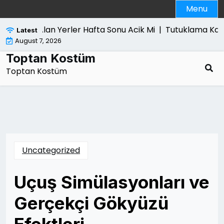
Skip
Menu
to
content
gisayar Alan Yerler Hafta Sonu Acik Mi |
Tutuklama Karari 
Latest
August 7, 2026
Toptan Kostüm
Toptan Kostüm
Uncategorized
Uçuş Simülasyonları ve
Gerçekçi Gökyüzü