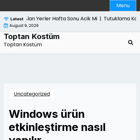
Skip
Menu
to
content
gisayar Alan Yerler Hafta Sonu Acik Mi |
Tutuklama Karari 
Latest
August 9, 2026
Toptan Kostüm
Toptan Kostüm
Uncategorized
Windows ürün
etkinleştirme nasıl