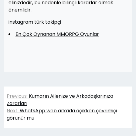
elinizdedir, bu nedenle bilinçli kararlar almak
önemlidir.
instagram türk takipçi
En Çok Oynanan MMORPG Oyunlar
Yazı
Previous:
Kumarın Ailenize ve Arkadaşlarınıza
gezinmesi
Zararları
Next:
WhatsApp web arkada açıkken çevrimiçi
görünür mu