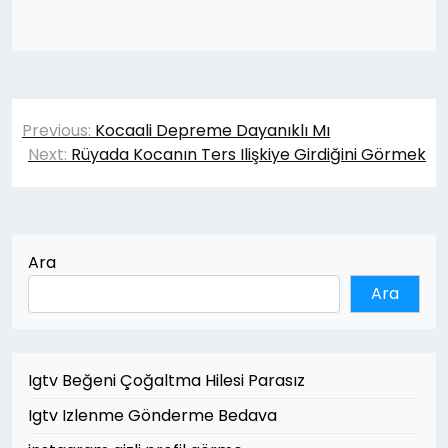
Yazı
Previous:
Kocaali Depreme Dayanıklı Mı
gezinmesi
Next:
Rüyada Kocanın Ters Ilişkiye Girdiğini Görmek
Ara
Ara
Igtv Beğeni Çoğaltma Hilesi Parasız
Igtv Izlenme Gönderme Bedava