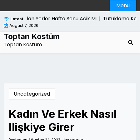
Skip
Menu
to
content
gisayar Alan Yerler Hafta Sonu Acik Mi |
Tutuklama Karari 
Latest
August 7, 2026
Toptan Kostüm
Toptan Kostüm
Uncategorized
Kadın Ve Erkek Nasıl
Ilişkiye Girer
Posted on
Ağustos 24, 2023
by
admin