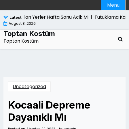
Skip
Menu
to
content
isayar Alan Yerler Hafta Sonu Acik Mi |
Tutuklama Karari S
Latest
August 8, 2026
Toptan Kostüm
Toptan Kostüm
Uncategorized
Kocaali Depreme
Dayanıklı Mı
Posted on
Ağustos 22, 2023
by
admin