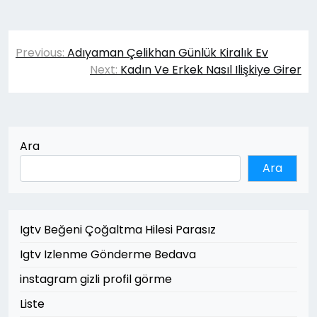
Yazı
Previous:
Adıyaman Çelikhan Günlük Kiralık Ev
gezinmesi
Next:
Kadın Ve Erkek Nasıl Ilişkiye Girer
Ara
Ara
Igtv Beğeni Çoğaltma Hilesi Parasız
Igtv Izlenme Gönderme Bedava
instagram gizli profil görme
Liste